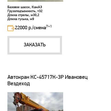
Базовое шасси, КамАЗ
Грузоподъемность, т32
Длина стрелы, м30,2
Длина гуська, м9
7+1
22000 р./смена
ЗАКАЗАТЬ
Автокран КС-45717К-3Р Ивановец
Вездеход